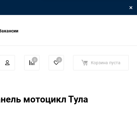
Вакансии
0
0
Корзина
пуста
нель мотоцикл Тула