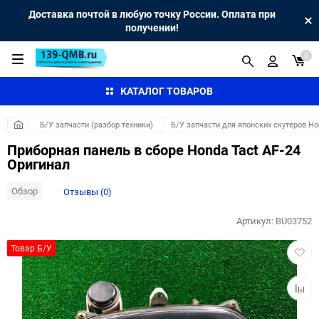
Доставка почтой в любую точку России. Оплата при
получении!
0
КАТАЛОГ ТОВАРОВ
Б/У запчасти (разбор техники)
Б/У запчасти для японских скутеров H
Приборная панель в сборе Honda Tact AF-24
Оригинал
Обзор
Отзывы (0)
Артикул:
BU03752
Добав
Товар Б/У
в
избра
Добав
к
сравн