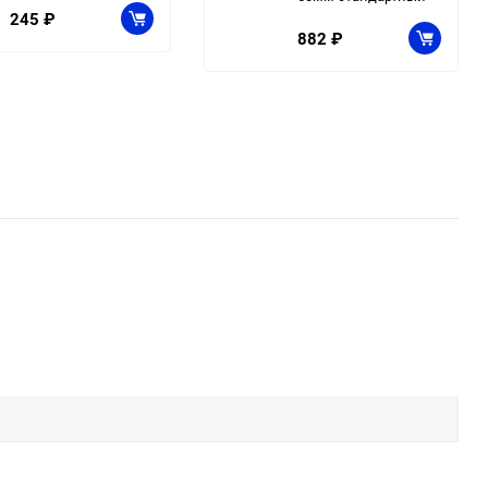
245
₽
882
₽