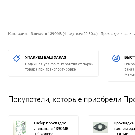
Категории:
Запчасти 139QMB (4т скутеры 50-80сс)
Прокладки и сальн
УПАКУЕМ ВАШ ЗАКАЗ
БЫСТ
Надежная упаковка, гарантия от порчи
Опера
товара при транспортировке
заказ
Макси
Покупатели, которые приобрели Про
Набор прокладок
Прокладка 
двигателя 139QMB -
коллектора
12" колесо
139QMB