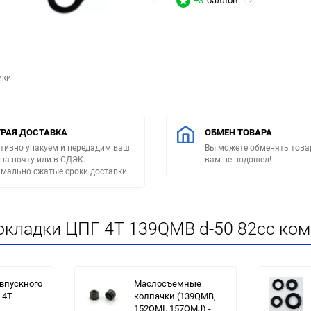
+3
баллов
?
ики
РАЯ ДОСТАВКА
ОБМЕН ТОВАРА
тивно упакуем и передадим ваш
Вы можете обменять товар
 на почту или в СДЭК.
вам не подошел!
мально сжатые сроки доставки
кладки ЦПГ 4T 139QMB d-50 82сс комп
впускного
Маслосъемные
 4T
колпачки (139QMB,
152QMI, 157QMJ) -