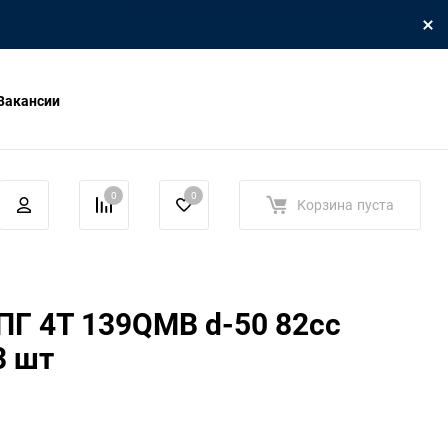
Вакансии
0
0
Корзина
пуста
ПГ 4T 139QMB d-50 82сс
3 шт