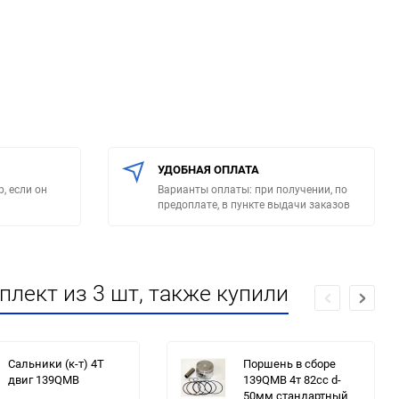
УДОБНАЯ ОПЛАТА
, если он
Варианты оплаты: при получении, по
предоплате, в пункте выдачи заказов
лект из 3 шт, также купили
Сальники (к-т) 4T
Поршень в сборе
двиг 139QMB
139QMB 4т 82cc d-
50мм стандартный