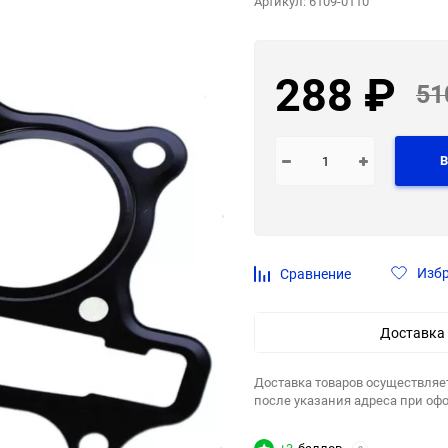
Артикул:
6109-0110
288
₽
51
В
Изб
Сравнение
Доставка
Доставка товаров осуществляе
после указания адреса при оф