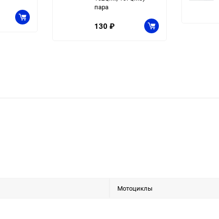
пара
130
₽
Мотоциклы