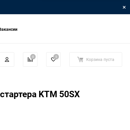
Вакансии
0
0
Корзина
пуста
 стартера KTM 50SX