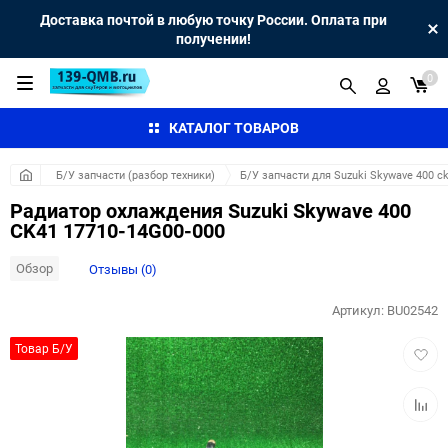
Доставка почтой в любую точку России. Оплата при
получении!
0
КАТАЛОГ ТОВАРОВ
Б/У запчасти (разбор техники)
Б/У запчасти для Suzuki Skywave 400 c
Радиатор охлаждения Suzuki Skywave 400
CK41 17710-14G00-000
Обзор
Отзывы (0)
Артикул:
BU02542
Добав
Товар Б/У
в
избра
Добав
к
сравн