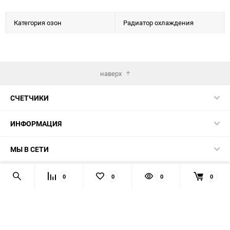
Категория озон
Радиатор охлаждения
наверх
СЧЕТЧИКИ
ИНФОРМАЦИЯ
МЫ В СЕТИ
КОНТАКТЫ
0
0
0
0
© 2026 139-QMB.RU - запчасти для китайских скутеров.
Мы получаем и обрабатываем персональные данные
посетителей нашего сайта в соответствии с
официальной