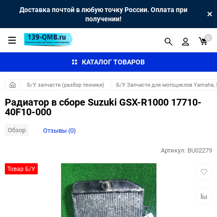
Доставка почтой в любую точку России. Оплата при
получении!
0
КАТАЛОГ ТОВАРОВ
Б/У запчасти (разбор техники)
Б/У Запчасти для мотоциклов Yamaha, S
Радиатор в сборе Suzuki GSX-R1000 17710-
40F10-000
Обзор
Отзывы (0)
Артикул:
BU02279
Добав
Товар Б/У
в
избра
Добав
к
сравн