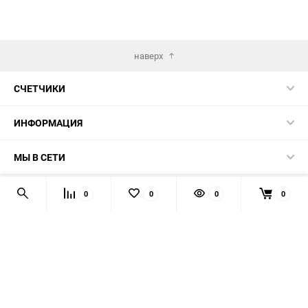
наверх
СЧЕТЧИКИ
ИНФОРМАЦИЯ
МЫ В СЕТИ
КОНТАКТЫ
0
0
0
0
© 2026 139-QMB.RU - запчасти для китайских скутеров.
Мы получаем и обрабатываем персональные данные
посетителей нашего сайта в соответствии с
официальной
политикой
. Если вы не даёте согласия на обработку своих
персональных данных, вам необходимо покинуть наш сайт.