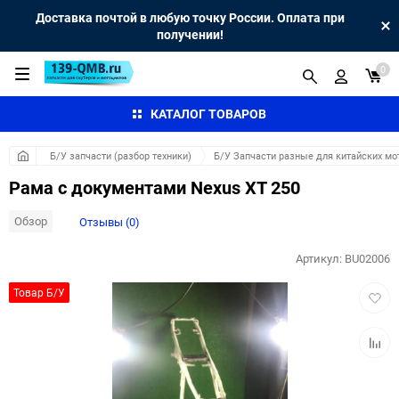
Доставка почтой в любую точку России. Оплата при
получении!
0
КАТАЛОГ ТОВАРОВ
Б/У запчасти (разбор техники)
Б/У Запчасти разные для китайских мо
Рама с документами Nexus XT 250
Обзор
Отзывы (0)
Артикул:
BU02006
Добав
Товар Б/У
в
избра
Добав
к
сравн