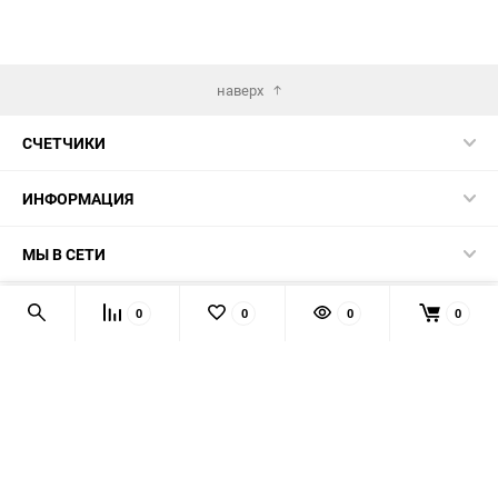
наверх
СЧЕТЧИКИ
ИНФОРМАЦИЯ
МЫ В СЕТИ
КОНТАКТЫ
0
0
0
0
© 2026 139-QMB.RU - запчасти для китайских скутеров.
Мы получаем и обрабатываем персональные данные
посетителей нашего сайта в соответствии с
официальной
политикой
. Если вы не даёте согласия на обработку своих
персональных данных, вам необходимо покинуть наш сайт.