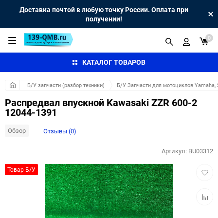
Доставка почтой в любую точку России. Оплата при
получении!
0
КАТАЛОГ ТОВАРОВ
Б/У запчасти (разбор техники)
Б/У Запчасти для мотоциклов Yamaha, S
Распредвал впускной Kawasaki ZZR 600-2
12044-1391
Обзор
Отзывы (0)
Артикул:
BU03312
Добав
Товар Б/У
в
избра
Добав
к
сравн