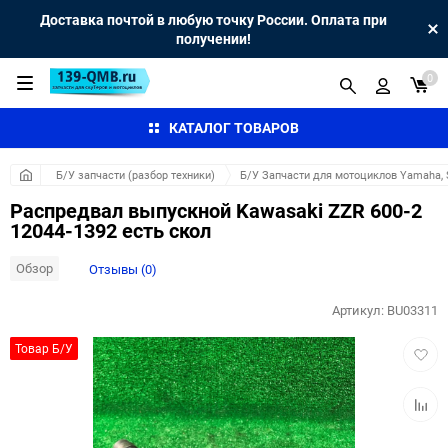
Доставка почтой в любую точку России. Оплата при
получении!
0
КАТАЛОГ ТОВАРОВ
Б/У запчасти (разбор техники)
Б/У Запчасти для мотоциклов Yamaha, S
Распредвал выпускной Kawasaki ZZR 600-2
12044-1392 есть скол
Обзор
Отзывы (0)
Артикул:
BU03311
Добав
Товар Б/У
в
избра
Добав
к
сравн