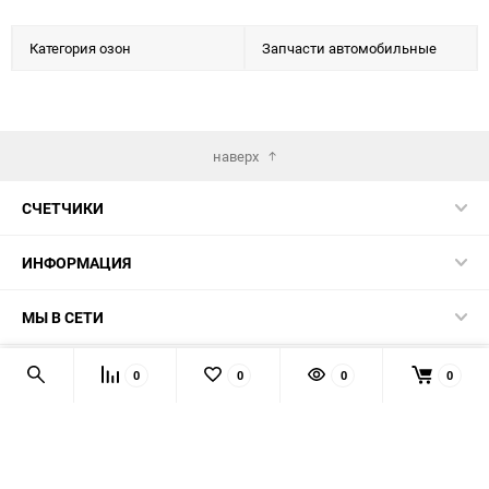
Категория озон
Запчасти автомобильные
наверх
СЧЕТЧИКИ
ИНФОРМАЦИЯ
МЫ В СЕТИ
КОНТАКТЫ
0
0
0
0
© 2026 139-QMB.RU - запчасти для китайских скутеров.
Мы получаем и обрабатываем персональные данные
посетителей нашего сайта в соответствии с
официальной