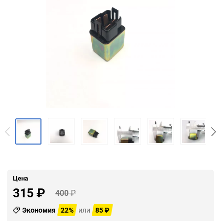
Цена
315
₽
400
₽
Экономия
22%
или
85
₽