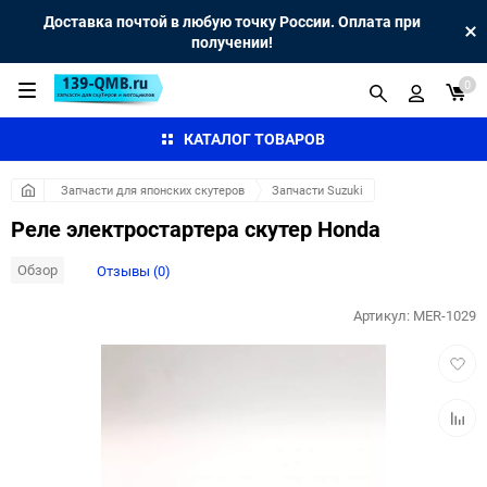
Доставка почтой в любую точку России. Оплата при
получении!
0
КАТАЛОГ ТОВАРОВ
Запчасти для японских скутеров
Запчасти Suzuki
Реле электростартера скутер Honda
Обзор
Отзывы (0)
Артикул:
MER-1029
Добав
в
избра
Добав
к
сравн