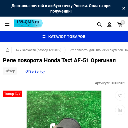
Доставка почтой в любую точку России. Оплата при
получении!
0
КАТАЛОГ ТОВАРОВ
Б/У запчасти (разбор техники)
Б/У запчасти для японских скутеров H
Реле поворота Honda Tact AF-51 Оригинал
Обзор
Отзывы (0)
Артикул:
BU03982
Добав
Товар Б/У
в
избра
Добав
к
сравн