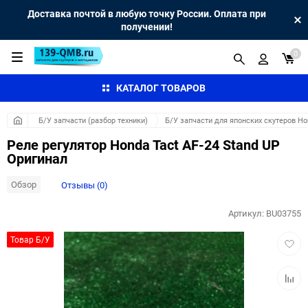
Доставка почтой в любую точку России. Оплата при
получении!
0
КАТАЛОГ ТОВАРОВ
Б/У запчасти (разбор техники)
Б/У запчасти для японских скутеров H
Реле регулятор Honda Tact AF-24 Stand UP
Оригинал
Обзор
Отзывы (0)
Артикул:
BU03755
Добав
Товар Б/У
в
избра
Добав
к
сравн