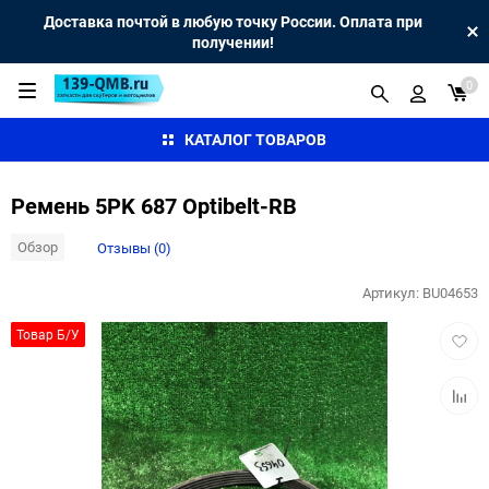
Доставка почтой в любую точку России. Оплата при
получении!
0
КАТАЛОГ ТОВАРОВ
Ремень 5PK 687 Optibelt-RB
Обзор
Отзывы (0)
Артикул:
BU04653
Добав
Товар Б/У
в
избра
Добав
к
сравн