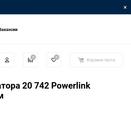
Вакансии
0
0
Корзина
пуста
тора 20 742 Powerlink
м