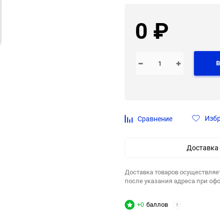
0
₽
В
Изб
Сравнение
Доставка
Доставка товаров осуществляе
после указания адреса при оф
+0
баллов
?