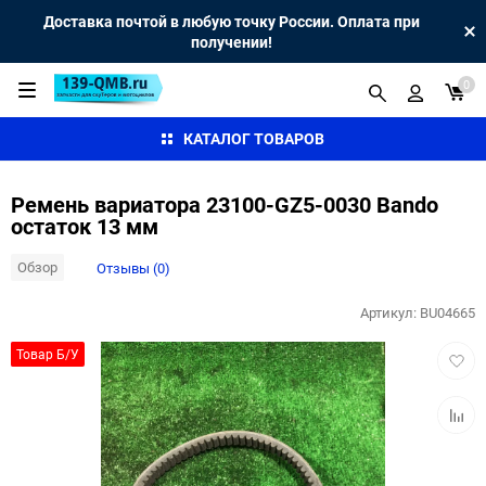
Доставка почтой в любую точку России. Оплата при
получении!
0
КАТАЛОГ ТОВАРОВ
Ремень вариатора 23100-GZ5-0030 Bando
остаток 13 мм
Обзор
Отзывы (0)
Артикул:
BU04665
Добав
Товар Б/У
в
избра
Добав
к
сравн