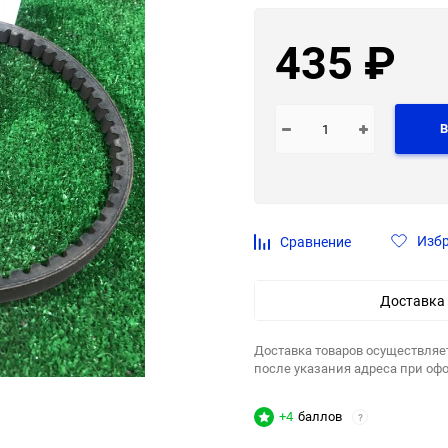
435
₽
В
Изб
Сравнение
Доставка
Доставка товаров осуществляе
после указания адреса при оф
+4
баллов
?