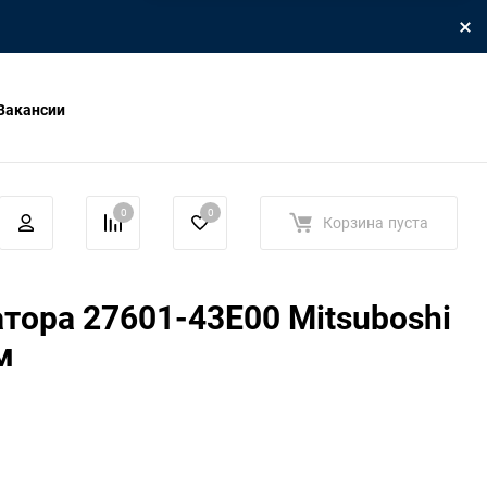
Вакансии
0
0
Корзина
пуста
тора 27601-43E00 Mitsuboshi
м