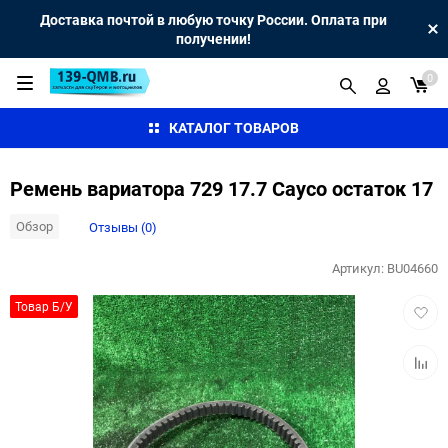
Доставка почтой в любую точку России. Оплата при
получении!
0
КАТАЛОГ ТОВАРОВ
Ремень вариатора 729 17.7 Cayco остаток 17
Обзор
Отзывы (0)
Артикул:
BU04660
Добав
Товар Б/У
в
избра
Добав
к
сравн