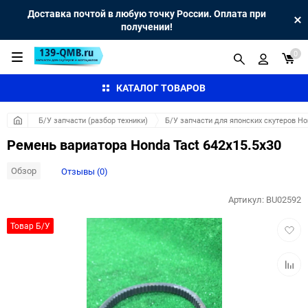
Доставка почтой в любую точку России. Оплата при
получении!
0
КАТАЛОГ ТОВАРОВ
Б/У запчасти (разбор техники)
Б/У запчасти для японских скутеров H
Ремень вариатора Honda Tact 642x15.5x30
Обзор
Отзывы (0)
Артикул:
BU02592
Добав
Товар Б/У
в
избра
Добав
к
сравн