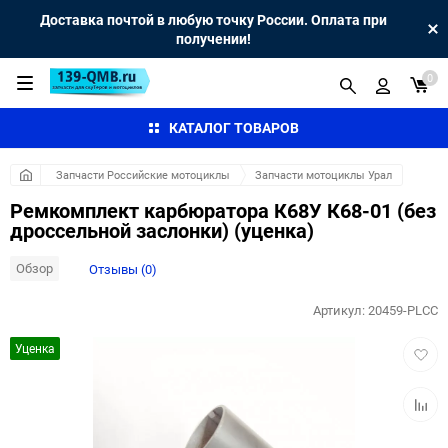
Доставка почтой в любую точку России. Оплата при
получении!
0
КАТАЛОГ ТОВАРОВ
Запчасти Российские мотоциклы
Запчасти мотоциклы Урал
Ремкомплект карбюратора К68У К68-01 (без
дроссельной заслонки) (уценка)
Обзор
Отзывы (0)
Артикул:
20459-PLCC
Добав
Уценка
в
избра
Добав
к
сравн