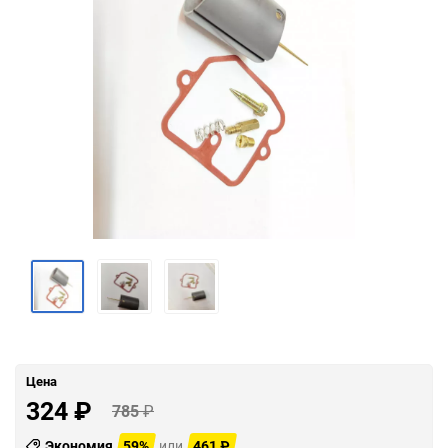
Цена
324
₽
785
₽
Экономия
59%
или
461
₽