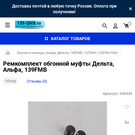
Доставка почтой в любую точку России. Оплата при
получении!
0
КАТАЛОГ ТОВАРОВ
Запчасти мопеды Альфа, Дельта, 139FMB, 147FMH, 152FMI/FMH
Ремкомплект обгонной муфты Дельта,
Альфа, 139FMB
Обзор
Отзывы (0)
Артикул:
546434
Добав
в
избра
Добав
к
сравн