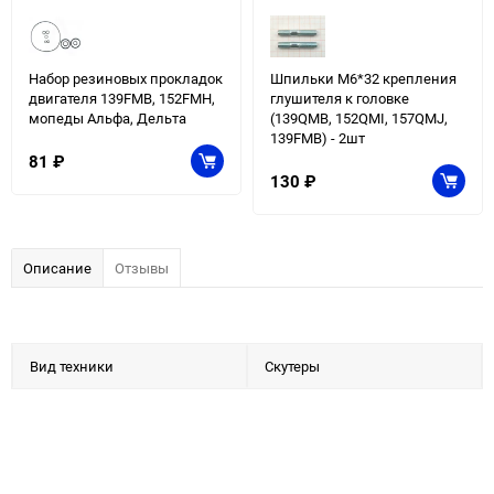
Набор резиновых прокладок
Шпильки М6*32 крепления
двигателя 139FMB, 152FMH,
глушителя к головке
мопеды Альфа, Дельта
(139QMB, 152QMI, 157QMJ,
139FMB) - 2шт
81
₽
130
₽
Описание
Отзывы
Вид техники
Скутеры