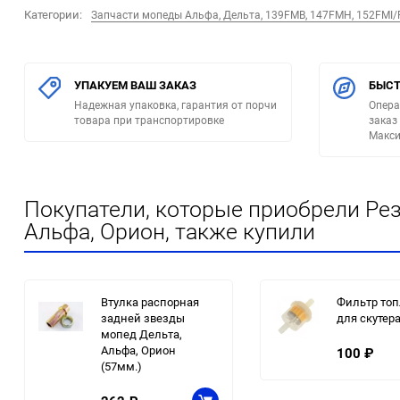
Категории:
Запчасти мопеды Альфа, Дельта, 139FMB, 147FMH, 152FMI
УПАКУЕМ ВАШ ЗАКАЗ
БЫСТ
Надежная упаковка, гарантия от порчи
Опера
товара при транспортировке
заказ
Макси
Покупатели, которые приобрели Ре
Альфа, Орион, также купили
Втулка распорная
Фильтр то
задней звезды
для скутер
мопед Дельта,
Альфа, Орион
100
₽
(57мм.)