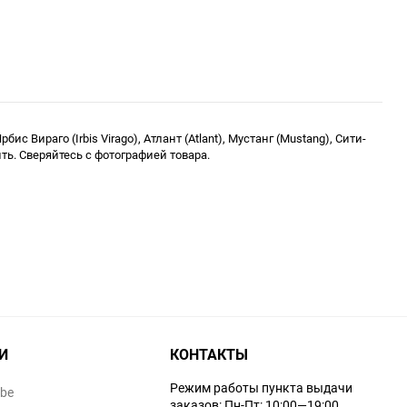
ис Вираго (Irbis Virago), Атлант (Atlant), Мустанг (Mustang), Сити-
ь. Сверяйтесь с фотографией товара.
И
КОНТАКТЫ
Режим работы пункта выдачи
ube
заказов: Пн-Пт: 10:00—19:00