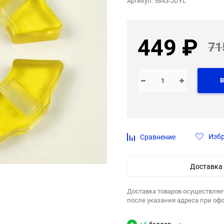
Артикул:
5843-JDYL
449
₽
71
В
Изб
Сравнение
Доставка
Доставка товаров осуществляе
после указания адреса при оф