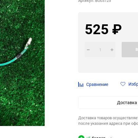
Артикул:
BU03725
525
₽
В
Изб
Сравнение
Доставка
Доставка товаров осуществляе
после указания адреса при оф