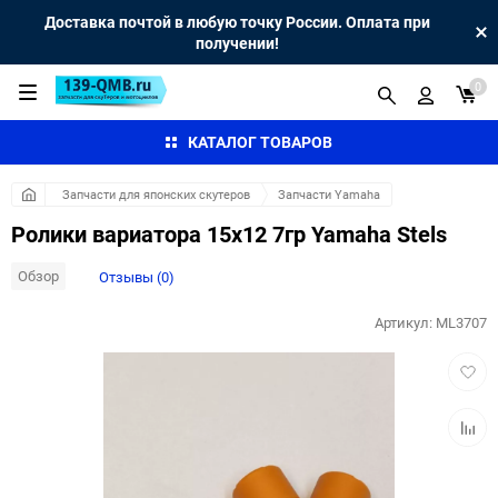
Доставка почтой в любую точку России. Оплата при
получении!
0
КАТАЛОГ ТОВАРОВ
Запчасти для японских скутеров
Запчасти Yamaha
Ролики вариатора 15x12 7гр Yamaha Stels
Обзор
Отзывы (0)
Артикул:
ML3707
Добав
в
избра
Добав
к
сравн