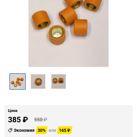
Цена
385
₽
550
₽
Экономия
30%
или
165
₽