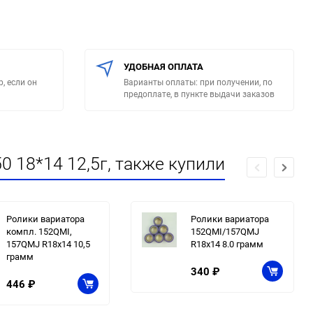
УДОБНАЯ ОПЛАТА
, если он
Варианты оплаты: при получении, по
предоплате, в пункте выдачи заказов
 18*14 12,5г, также купили
Ролики вариатора
Ролики вариатора
компл. 152QMI,
152QMI/157QMJ
157QMJ R18x14 10,5
R18x14 8.0 грамм
грамм
340
₽
446
₽