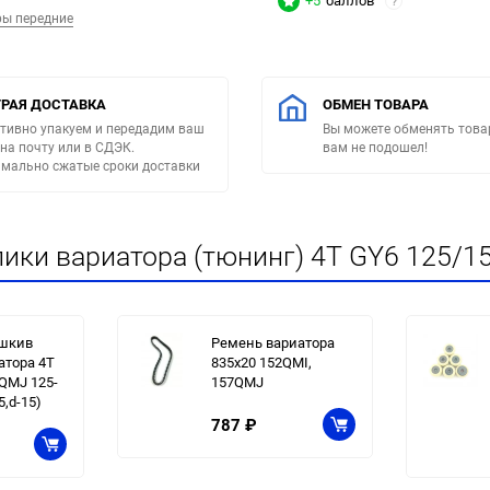
+5
баллов
?
ры передние
РАЯ ДОСТАВКА
ОБМЕН ТОВАРА
тивно упакуем и передадим ваш
Вы можете обменять товар
 на почту или в СДЭК.
вам не подошел!
мально сжатые сроки доставки
ики вариатора (тюнинг) 4T GY6 125/150
шкив
Ремень вариатора
атора 4T
835x20 152QMI,
QМJ 125-
157QMJ
5,d-15)
787
₽