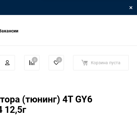
Вакансии
0
0
Корзина
пуста
тора (тюнинг) 4T GY6
 12,5г