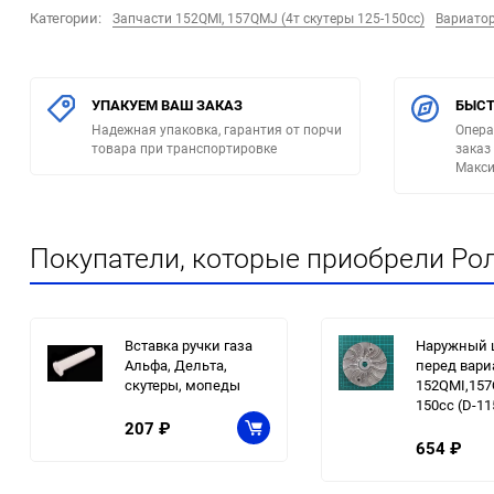
Категории:
Запчасти 152QMI, 157QMJ (4т скутеры 125-150сс)
Вариато
УПАКУЕМ ВАШ ЗАКАЗ
БЫСТ
Надежная упаковка, гарантия от порчи
Опера
товара при транспортировке
заказ
Макси
Покупатели, которые приобрели Рол
Вставка ручки газа
Наружный 
Альфа, Дельта,
перед вари
скутеры, мопеды
152QMI,157
150сс (D-11
207
₽
654
₽