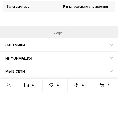
Категория озон
Рычаг рулевого управления
наверх
СЧЕТЧИКИ
ИНФОРМАЦИЯ
МЫ В СЕТИ
КОНТАКТЫ
0
0
0
0
© 2026 139-QMB.RU - запчасти для китайских скутеров.
Мы получаем и обрабатываем персональные данные
посетителей нашего сайта в соответствии с
официальной
политикой
. Если вы не даёте согласия на обработку своих