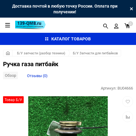
Доставка почтой в любую точку России. Оплата при
получении!
0
КАТАЛОГ ТОВАРОВ
Б/У запчасти (разбор техники)
Б/У Запчасти для питбайков
Ручка газа питбайк
Обзор
Отзывы (0)
Артикул:
BU04666
Добав
Товар Б/У
в
избра
Добав
к
сравн