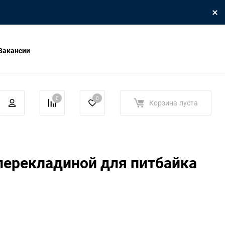
Вакансии
0
0
Корзина
пуста
перекладиной для питбайка