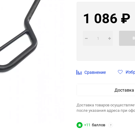
1 086
₽
В
Изб
Сравнение
Доставка
Доставка товаров осуществляе
после указания адреса при оф
+11
баллов
?