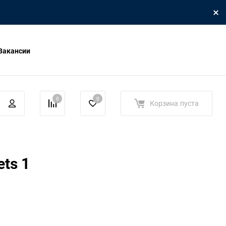
Вакансии
0
0
Корзина
пуста
ets 1