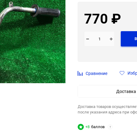
770
₽
В
Изб
Сравнение
Доставка
Доставка товаров осуществляе
после указания адреса при оф
+8
баллов
?