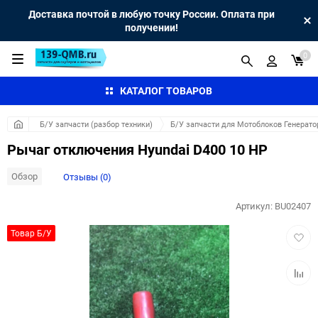
Доставка почтой в любую точку России. Оплата при
получении!
0
КАТАЛОГ ТОВАРОВ
Б/У запчасти (разбор техники)
Б/У запчасти для Мотоблоков Генерато
Рычаг отключения Hyundai D400 10 HP
Обзор
Отзывы (0)
Артикул:
BU02407
Добав
Товар Б/У
в
избра
Добав
к
сравн