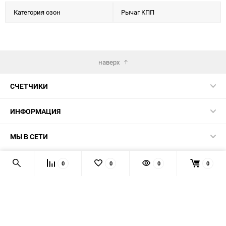
Категория озон
Рычаг КПП
наверх
СЧЕТЧИКИ
ИНФОРМАЦИЯ
МЫ В СЕТИ
КОНТАКТЫ
0
0
0
0
© 2026 139-QMB.RU - запчасти для китайских скутеров.
Мы получаем и обрабатываем персональные данные
посетителей нашего сайта в соответствии с
официальной
политикой
. Если вы не даёте согласия на обработку своих