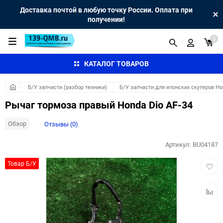
Доставка почтой в любую точку России. Оплата при
получении!
0
КАТАЛОГ ТОВАРОВ
Б/У запчасти (разбор техники)
Б/У запчасти для японских скутеров H
Рычаг тормоза правый Honda Dio AF-34
Обзор
Отзывы (0)
Артикул:
BU04187
Добав
Товар Б/У
в
избра
Добав
к
сравн