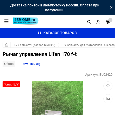
Доставка почтой в любую точку России. Оплата при
получении!
0
КАТАЛОГ ТОВАРОВ
Б/У запчасти (разбор техники)
Б/У запчасти для Мотоблоков Генерато
Рычаг управления Lifan 170 f-t
Обзор
Отзывы (0)
Артикул:
BU02420
Добав
Товар Б/У
в
избра
Добав
к
сравн