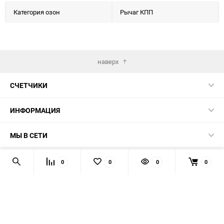
Категория озон
Рычаг КПП
наверх
СЧЕТЧИКИ
ИНФОРМАЦИЯ
МЫ В СЕТИ
КОНТАКТЫ
0
0
0
0
© 2026 139-QMB.RU - запчасти для китайских скутеров.
Мы получаем и обрабатываем персональные данные
посетителей нашего сайта в соответствии с
официальной
политикой
. Если вы не даёте согласия на обработку своих