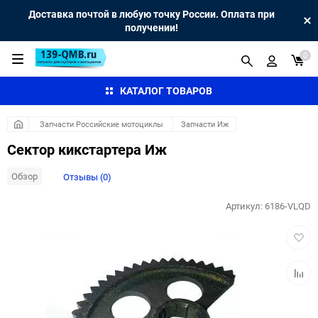
Доставка почтой в любую точку России. Оплата при
получении!
0
КАТАЛОГ ТОВАРОВ
Запчасти Российские мотоциклы
Запчасти Иж
Сектор кикстартера Иж
Обзор
Отзывы (0)
Артикул:
6186-VLQD
Добав
в
избра
Добав
к
сравн