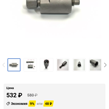
Цена
532
₽
580
₽
Экономия
9%
или
48
₽