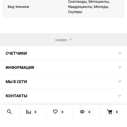
Снегоходы, Мотоциклы,
Вид техники
Квадроциклы, Мопеды,
Скутеры
наверх
СЧЕТЧИКИ
ИНФОРМАЦИЯ
МЫ В СЕТИ
КОНТАКТЫ
© 2026 139-QMB.RU - запчасти для китайских скутеров.
0
0
0
0
Мы получаем и обрабатываем персональные данные
посетителей нашего сайта в соответствии с
официальной