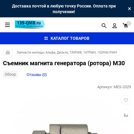
Доставка почтой в любую точку России. Оплата при
получении!
0
КАТАЛОГ ТОВАРОВ
Запчасти мопеды Альфа, Дельта, 139FMB, 147FMH, 152FMI/FMH
Съемник магнита генератора (ротора) М30
Обзор
Отзывы (0)
Артикул:
MES-3329
Добав
в
избра
Добав
к
сравн