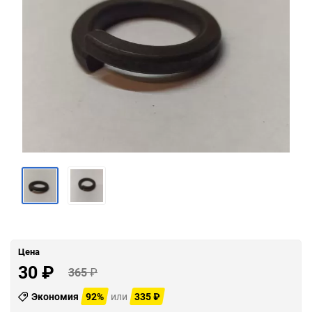
Цена
30
₽
365
₽
Экономия
92%
или
335
₽