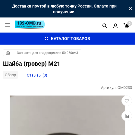
Доставка почтой в любую точку России. Оплата при
получении!
0
КАТАЛОГ ТОВАРОВ
Запчасти для квадроциклов 50-250см3
Шайба (гровер) М21
Обзор
Отзывы (0)
Артикул:
QM0233
Добав
в
избра
Добав
к
сравн