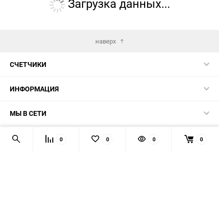
Загрузка данных...
наверх
СЧЕТЧИКИ
ИНФОРМАЦИЯ
МЫ В СЕТИ
КОНТАКТЫ
0
0
0
0
© 2026 139-QMB.RU - запчасти для китайских скутеров.
Мы получаем и обрабатываем персональные данные
посетителей нашего сайта в соответствии с
официальной
политикой
. Если вы не даёте согласия на обработку своих
персональных данных, вам необходимо покинуть наш сайт.