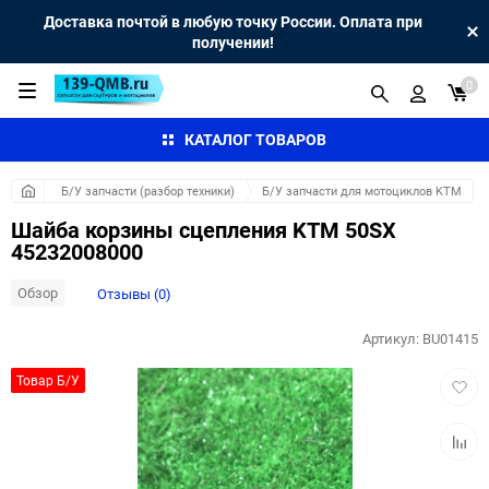
Доставка почтой в любую точку России. Оплата при
получении!
0
КАТАЛОГ ТОВАРОВ
Б/У запчасти (разбор техники)
Б/У запчасти для мотоциклов KTM
Шайба корзины сцепления KTM 50SX
45232008000
Обзор
Отзывы (0)
Артикул:
BU01415
Добав
Товар Б/У
в
избра
Добав
к
сравн