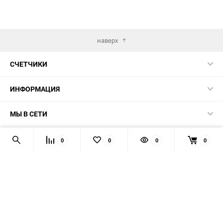
наверх
СЧЕТЧИКИ
ИНФОРМАЦИЯ
МЫ В СЕТИ
КОНТАКТЫ
0
0
0
0
© 2026 139-QMB.RU - запчасти для китайских скутеров.
Мы получаем и обрабатываем персональные данные
посетителей нашего сайта в соответствии с
официальной
политикой
. Если вы не даёте согласия на обработку своих
персональных данных, вам необходимо покинуть наш сайт.