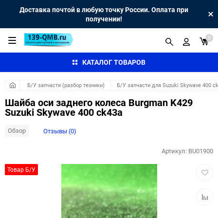
Доставка почтой в любую точку России. Оплата при
получении!
0
КАТАЛОГ ТОВАРОВ
Б/У запчасти (разбор техники)
Б/У запчасти для Suzuki Skywave 400 c
Шайба оси заднего колеса Burgman K429
Suzuki Skywave 400 ck43a
Обзор
Отзывы (0)
Артикул:
BU01900
Добав
Товар Б/У
в
избра
Добав
к
сравн