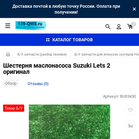
Доставка почтой в любую точку России. Оплата при
получении!
0
КАТАЛОГ ТОВАРОВ
Б/У запчасти (разбор техники)
Б/У запчасти для японских скутеров H
Шестерня маслонасоса Suzuki Lets 2
оригинал
Обзор
Отзывы (0)
Артикул:
BU03430
Добав
Товар Б/У
в
избра
Добав
к
сравн