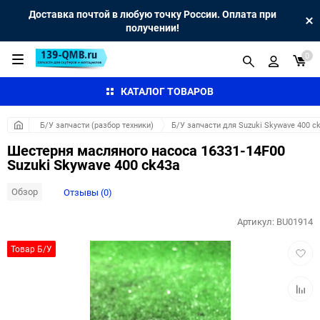
Доставка почтой в любую точку России. Оплата при
получении!
0
КАТАЛОГ ТОВАРОВ
Б/У запчасти (разбор техники)
Б/У запчасти для Suzuki Skywave 400 c
Шестерня масляного насоса 16331-14F00
Suzuki Skywave 400 ck43a
Обзор
Отзывы (0)
Артикул:
BU01914
Добав
Товар Б/У
в
избра
Добав
к
сравн