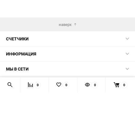
наверх
СЧЕТЧИКИ
ИНФОРМАЦИЯ
МЫ В СЕТИ
КОНТАКТЫ
0
0
0
0
© 2026 139-QMB.RU - запчасти для китайских скутеров.
Мы получаем и обрабатываем персональные данные
посетителей нашего сайта в соответствии с
официальной
политикой
. Если вы не даёте согласия на обработку своих
персональных данных, вам необходимо покинуть наш сайт.