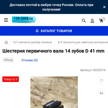
Доставка почтой в любую точку России. Оплата при
получении!
0
КАТАЛОГ ТОВАРОВ
Б/У запчасти (разбор техники)
Б/У Запчасти для советских мотоцикло
Шестерня первичного вала 14 зубов D 41 mm
Обзор
Отзывы (0)
Артикул:
BU02616
Добав
Товар Б/У
в
избра
Добав
к
сравн