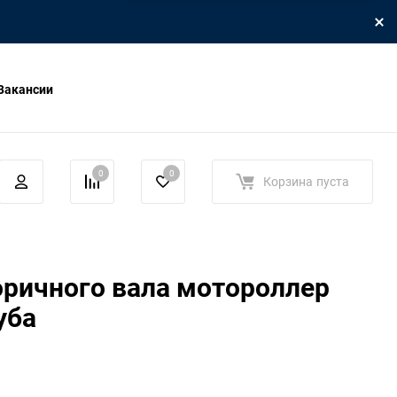
Вакансии
0
0
Корзина
пуста
оричного вала мотороллер
уба