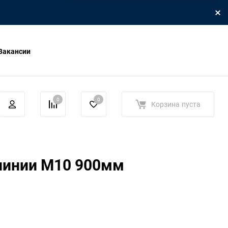
Вакансии
0
0
Корзина
пуста
линии М10 900мм