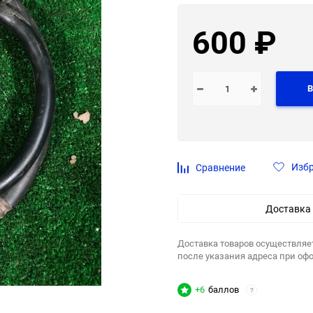
600
₽
В
Изб
Сравнение
Доставка
Доставка товаров осуществляе
после указания адреса при оф
+6
баллов
?