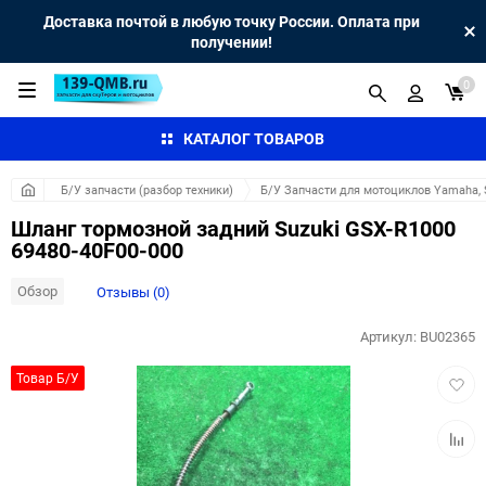
Доставка почтой в любую точку России. Оплата при
получении!
0
КАТАЛОГ ТОВАРОВ
Б/У запчасти (разбор техники)
Б/У Запчасти для мотоциклов Yamaha, S
Шланг тормозной задний Suzuki GSX-R1000
69480-40F00-000
Обзор
Отзывы (0)
Артикул:
BU02365
Добав
Товар Б/У
в
избра
Добав
к
сравн