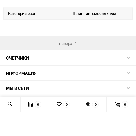
Категория озон
Шланг автомобильный
наверх
СЧЕТЧИКИ
ИНФОРМАЦИЯ
МЫ В СЕТИ
КОНТАКТЫ
0
0
0
0
© 2026 139-QMB.RU - запчасти для китайских скутеров.
Мы получаем и обрабатываем персональные данные
посетителей нашего сайта в соответствии с
официальной