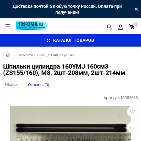
Доставка почтой в любую точку России. Оплата при
получении!
0
КАТАЛОГ ТОВАРОВ
Запчасти 156FMJ, YX140, Kayo 140
Шпильки цилиндра 160YMJ 160см3
(ZS155/160), M8, 2шт-208мм, 2шт-214мм
Обзор
Отзывы (0)
Артикул:
MR53618
Добав
в
избра
Добав
к
сравн