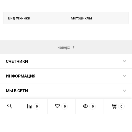
Вид техники
Мотоциклы
наверх
СЧЕТЧИКИ
ИНФОРМАЦИЯ
МЫ В СЕТИ
КОНТАКТЫ
0
0
0
0
© 2026 139-QMB.RU - запчасти для китайских скутеров.
Мы получаем и обрабатываем персональные данные