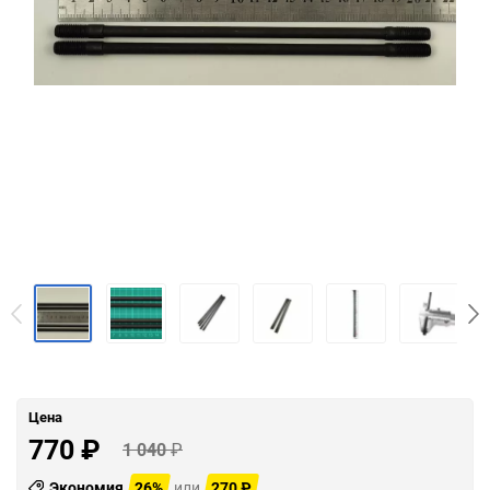
Цена
770
₽
1 040
₽
Экономия
26%
или
270
₽