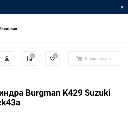
Вакансии
0
0
Корзина
пуста
ндра Burgman K429 Suzuki
ck43a