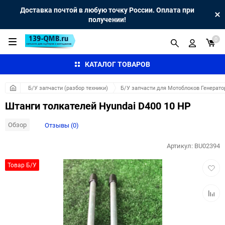
Доставка почтой в любую точку России. Оплата при
получении!
0
КАТАЛОГ ТОВАРОВ
Б/У запчасти (разбор техники)
Б/У запчасти для Мотоблоков Генерато
Штанги толкателей Hyundai D400 10 HP
Обзор
Отзывы (0)
Артикул:
BU02394
Добав
Товар Б/У
в
избра
Добав
к
сравн