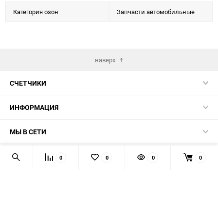
Категория озон
Запчасти автомобильные
наверх
СЧЕТЧИКИ
ИНФОРМАЦИЯ
МЫ В СЕТИ
КОНТАКТЫ
0
0
0
0
© 2026 139-QMB.RU - запчасти для китайских скутеров.
Мы получаем и обрабатываем персональные данные
посетителей нашего сайта в соответствии с
официальной
политикой
. Если вы не даёте согласия на обработку своих