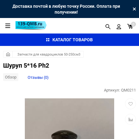
Доставка почтой в любую точку России. Оплата при
получении!
0
КАТАЛОГ ТОВАРОВ
Запчасти для квадроциклов 50-250см3
Шуруп 5*16 Ph2
Обзор
Отзывы (0)
Артикул:
QM0211
Добав
в
избра
Добав
к
сравн