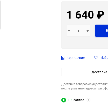
1 640
₽
В
Изб
Сравнение
Доставка
Доставка товаров осуществляе
после указания адреса при оф
+16
баллов
?