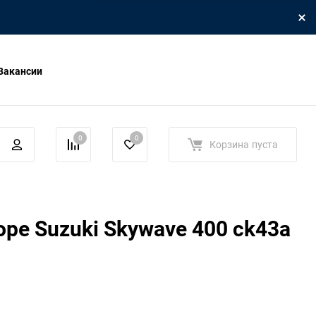
Вакансии
0
0
Корзина
пуста
оре Suzuki Skywave 400 ck43a