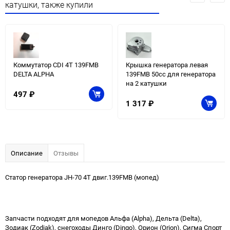
катушки, также купили
Коммутатор CDI 4T 139FMB
Крышка генератора левая
DELTA ALPHA
139FMB 50сс для генератора
на 2 катушки
497
₽
1 317
₽
Описание
Отзывы
Статор генератора JH-70 4T двиг.139FMB (мопед)
Запчасти подходят для мопедов Альфа (Alpha), Дельта (Delta),
Зодиак (Zodiak), снегоходы Динго (Dingo), Орион (Orion), Сигма Спорт