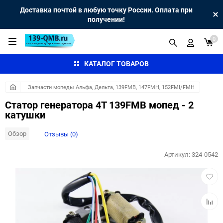
Доставка почтой в любую точку России. Оплата при
получении!
0
КАТАЛОГ ТОВАРОВ
Запчасти мопеды Альфа, Дельта, 139FMB, 147FMH, 152FMI/FMH
Статор генератора 4T 139FMB мопед - 2
катушки
Обзор
Отзывы (0)
Артикул:
324-0542
Добав
в
избра
Добав
к
сравн