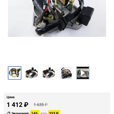
Цена
1 412
₽
1 635
₽
Экономия
14%
или
223
₽