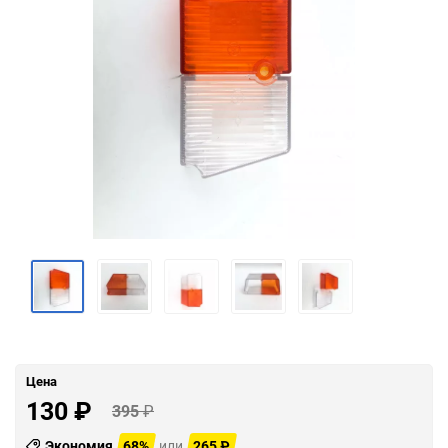
Цена
130
₽
395
₽
Экономия
68%
или
265
₽