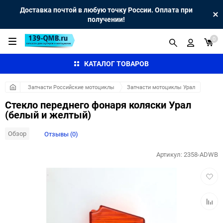
Доставка почтой в любую точку России. Оплата при
получении!
0
КАТАЛОГ ТОВАРОВ
Запчасти Российские мотоциклы
Запчасти мотоциклы Урал
Стекло переднего фонаря коляски Урал
(белый и желтый)
Обзор
Отзывы (0)
Артикул:
2358-ADWB
Добав
в
избра
Добав
к
сравн