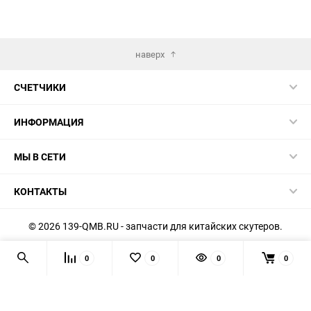
наверх
СЧЕТЧИКИ
ИНФОРМАЦИЯ
МЫ В СЕТИ
КОНТАКТЫ
© 2026 139-QMB.RU - запчасти для китайских скутеров.
Мы получаем и обрабатываем персональные данные
0
0
0
0
посетителей нашего сайта в соответствии с
официальной
политикой
. Если вы не даёте согласия на обработку своих
персональных данных, вам необходимо покинуть наш сайт.