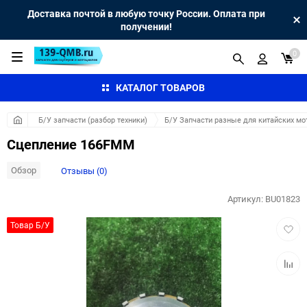
Доставка почтой в любую точку России. Оплата при
получении!
0
КАТАЛОГ ТОВАРОВ
Б/У запчасти (разбор техники)
Б/У Запчасти разные для китайских мо
Сцепление 166FMM
Обзор
Отзывы (0)
Артикул:
BU01823
Добав
Товар Б/У
в
избра
Добав
к
сравн